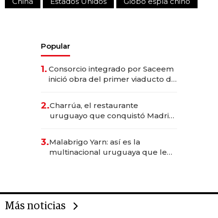
China
Estados Unidos
Globo espía chino
Popular
1.
Consorcio integrado por Saceem
inició obra del primer viaducto de
los Accesos Este a Montevideo;
inversión total asciende a US$ 54
2.
Charrúa, el restaurante
millones
uruguayo que conquistó Madrid:
sirve 300 cubiertos diarios, agota
reservas con un mes de
3.
Malabrigo Yarn: así es la
anticipación y prepara apertura
multinacional uruguaya que le
da de tejer al mundo
Más noticias