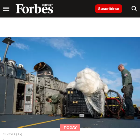
Suscribirse
TODAY
960x0 (18)
.