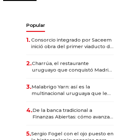
Popular
1.
Consorcio integrado por Saceem
inició obra del primer viaducto de
los Accesos Este a Montevideo;
inversión total asciende a US$ 54
2.
Charrúa, el restaurante
millones
uruguayo que conquistó Madrid:
sirve 300 cubiertos diarios, agota
reservas con un mes de
3.
Malabrigo Yarn: así es la
anticipación y prepara apertura
multinacional uruguaya que le
da de tejer al mundo
4.
De la banca tradicional a
Finanzas Abiertas: cómo avanza
el sistema financiero uruguayo
5.
Sergio Fogel con el ojo puesto en