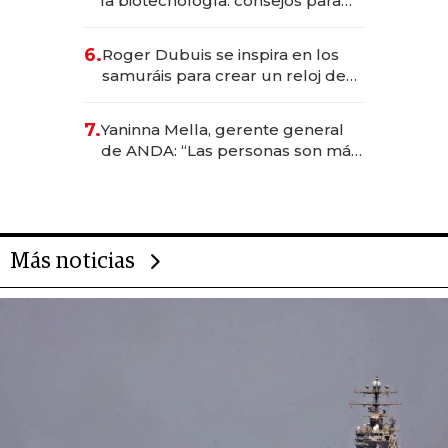
la biotecnología: consejos para
emprendedores, oportunidades
de inversión y el rol de la IA
6.
Roger Dubuis se inspira en los
samuráis para crear un reloj de
US$ 384.000
7.
Yaninna Mella, gerente general
de ANDA: “Las personas son más
importantes que los problemas”
Más noticias