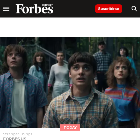
Suscribirse
TODAY
Stranger Things
FORBES US