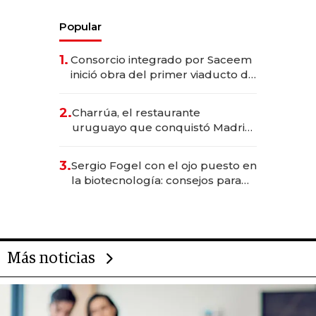
Popular
1.
Consorcio integrado por Saceem
inició obra del primer viaducto de
los Accesos Este a Montevideo;
inversión total asciende a US$ 54
2.
Charrúa, el restaurante
millones
uruguayo que conquistó Madrid:
sirve 300 cubiertos diarios, agota
reservas con un mes de
3.
Sergio Fogel con el ojo puesto en
anticipación y prepara apertura
la biotecnología: consejos para
emprendedores, oportunidades
de inversión y el rol de la IA
Más noticias