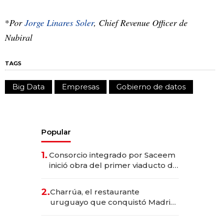
*
Por
Jorge Linares Soler
, Chief Revenue Officer de
Nubiral
TAGS
Big Data
Empresas
Gobierno de datos
Popular
1.
Consorcio integrado por Saceem
inició obra del primer viaducto de
los Accesos Este a Montevideo;
inversión total asciende a US$ 54
2.
Charrúa, el restaurante
millones
uruguayo que conquistó Madrid:
sirve 300 cubiertos diarios, agota