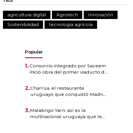
TAGS
agricultura digital
Agrotech
Innovación
Sostenibilidad
tecnología agrícola
Popular
1.
Consorcio integrado por Saceem
inició obra del primer viaducto de
los Accesos Este a Montevideo;
inversión total asciende a US$ 54
2.
Charrúa, el restaurante
millones
uruguayo que conquistó Madrid:
sirve 300 cubiertos diarios, agota
reservas con un mes de
3.
Malabrigo Yarn: así es la
anticipación y prepara apertura
multinacional uruguaya que le
da de tejer al mundo