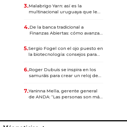
reservas con un mes de
3.
Malabrigo Yarn: así es la
anticipación y prepara apertura
multinacional uruguaya que le
da de tejer al mundo
4.
De la banca tradicional a
Finanzas Abiertas: cómo avanza
el sistema financiero uruguayo
5.
Sergio Fogel con el ojo puesto en
la biotecnología: consejos para
emprendedores, oportunidades
de inversión y el rol de la IA
6.
Roger Dubuis se inspira en los
samuráis para crear un reloj de
US$ 384.000
7.
Yaninna Mella, gerente general
de ANDA: “Las personas son más
importantes que los problemas”