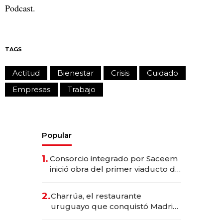
Podcast.
TAGS
Actitud
Bienestar
Crisis
Cuidado
Empresas
Trabajo
Popular
1.
Consorcio integrado por Saceem
inició obra del primer viaducto de
los Accesos Este a Montevideo;
inversión total asciende a US$ 54
2.
Charrúa, el restaurante
millones
uruguayo que conquistó Madrid:
sirve 300 cubiertos diarios, agota