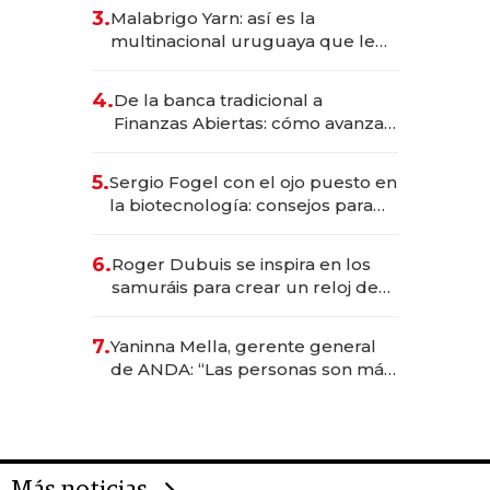
reservas con un mes de
3.
Malabrigo Yarn: así es la
anticipación y prepara apertura
multinacional uruguaya que le
da de tejer al mundo
4.
De la banca tradicional a
Finanzas Abiertas: cómo avanza
el sistema financiero uruguayo
5.
Sergio Fogel con el ojo puesto en
la biotecnología: consejos para
emprendedores, oportunidades
de inversión y el rol de la IA
6.
Roger Dubuis se inspira en los
samuráis para crear un reloj de
US$ 384.000
7.
Yaninna Mella, gerente general
de ANDA: “Las personas son más
importantes que los problemas”