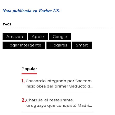
Nota publicada en Forbes US.
TAGS
Amazon
Apple
Google
Hogar Inteligente
Hogares
Smart
Popular
1.
Consorcio integrado por Saceem
inició obra del primer viaducto de
los Accesos Este a Montevideo;
inversión total asciende a US$ 54
2.
Charrúa, el restaurante
millones
uruguayo que conquistó Madrid:
sirve 300 cubiertos diarios, agota