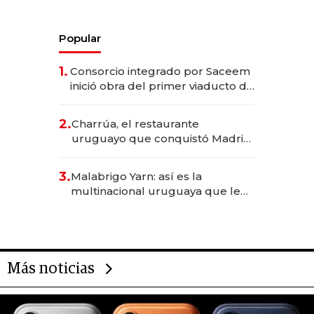
Popular
1.
Consorcio integrado por Saceem
inició obra del primer viaducto de
los Accesos Este a Montevideo;
inversión total asciende a US$ 54
2.
Charrúa, el restaurante
millones
uruguayo que conquistó Madrid:
sirve 300 cubiertos diarios, agota
reservas con un mes de
3.
Malabrigo Yarn: así es la
anticipación y prepara apertura
multinacional uruguaya que le
da de tejer al mundo
Más noticias