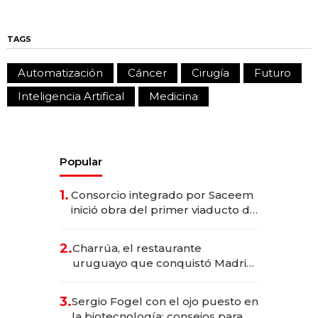
TAGS
Automatización
Cáncer
Cirugía
Futuro
Inteligencia Artifical
Medicina
Popular
1.
Consorcio integrado por Saceem
inició obra del primer viaducto de
los Accesos Este a Montevideo;
inversión total asciende a US$ 54
2.
Charrúa, el restaurante
millones
uruguayo que conquistó Madrid:
sirve 300 cubiertos diarios, agota
reservas con un mes de
3.
Sergio Fogel con el ojo puesto en
anticipación y prepara apertura
la biotecnología: consejos para