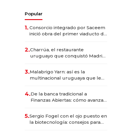
Popular
1.
Consorcio integrado por Saceem
inició obra del primer viaducto de
los Accesos Este a Montevideo;
inversión total asciende a US$ 54
2.
Charrúa, el restaurante
millones
uruguayo que conquistó Madrid:
sirve 300 cubiertos diarios, agota
reservas con un mes de
3.
Malabrigo Yarn: así es la
anticipación y prepara apertura
multinacional uruguaya que le
da de tejer al mundo
4.
De la banca tradicional a
Finanzas Abiertas: cómo avanza
el sistema financiero uruguayo
5.
Sergio Fogel con el ojo puesto en
la biotecnología: consejos para
emprendedores, oportunidades