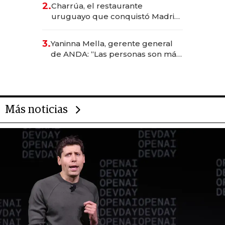
2.
Charrúa, el restaurante
millones
uruguayo que conquistó Madrid:
sirve 300 cubiertos diarios, agota
reservas con un mes de
3.
Yaninna Mella, gerente general
anticipación y prepara apertura
de ANDA: “Las personas son más
importantes que los problemas”
Más noticias