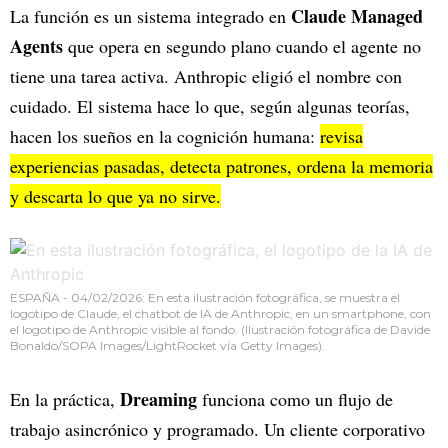
Claude Managed
La función es un sistema integrado en
Agents
que opera en segundo plano cuando el agente no
tiene una tarea activa. Anthropic eligió el nombre con
cuidado. El sistema hace lo que, según algunas teorías,
hacen los sueños en la cognición humana:
revisa
experiencias pasadas, detecta patrones, ordena la memoria
y descarta lo que ya no sirve.
ESPAÑA - 04/02/2026: En esta ilustración fotográfica, se muestra el
logotipo de Claude, el chatbot de IA de Anthropic, en un smartphone, con
el logotipo de Anthropic visible al fondo. (Ilustración fotográfica de Davide
Bonaldo/SOPA Images/LightRocket vía Getty Images).
Dreaming
En la práctica,
funciona como un flujo de
trabajo asincrónico y programado. Un cliente corporativo