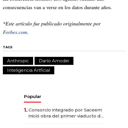
consecuencias van a verse en los datos durante años.
*Este artículo fue publicado originalmente por
Forbes.com
.
TAGS
Anthropic
Darío Amodei
Inteligencia Artficial
Popular
1.
Consorcio integrado por Saceem
inició obra del primer viaducto de
los Accesos Este a Montevideo;
inversión total asciende a US$ 54