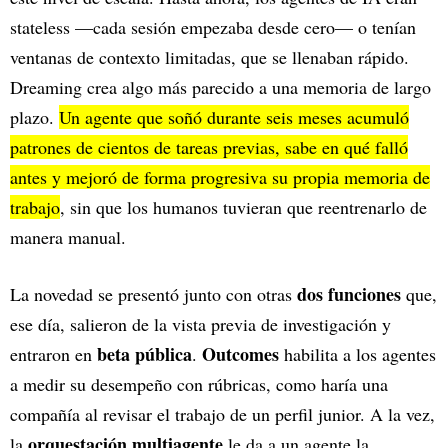
stateless —cada sesión empezaba desde cero— o tenían
ventanas de contexto limitadas, que se llenaban rápido.
Dreaming crea algo más parecido a una memoria de largo
plazo.
Un agente que soñó durante seis meses acumuló
patrones de cientos de tareas previas, sabe en qué falló
antes y mejoró de forma progresiva su propia memoria de
trabajo
, sin que los humanos tuvieran que reentrenarlo de
manera manual.
dos funciones
La novedad se presentó junto con otras
que,
ese día, salieron de la vista previa de investigación y
beta pública
Outcomes
entraron en
.
habilita a los agentes
a medir su desempeño con rúbricas, como haría una
compañía al revisar el trabajo de un perfil junior. A la vez,
orquestación multiagente
la
le da a un agente la