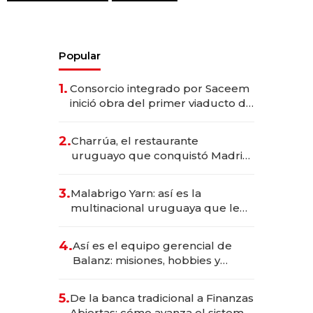
Popular
1.
Consorcio integrado por Saceem
inició obra del primer viaducto de
los Accesos Este a Montevideo;
inversión total asciende a US$ 54
2.
Charrúa, el restaurante
millones
uruguayo que conquistó Madrid:
sirve 300 cubiertos diarios, agota
reservas con un mes de
3.
Malabrigo Yarn: así es la
anticipación y prepara apertura
multinacional uruguaya que le
da de tejer al mundo
4.
Así es el equipo gerencial de
Balanz: misiones, hobbies y
metas para este año
5.
De la banca tradicional a Finanzas
Abiertas: cómo avanza el sistema