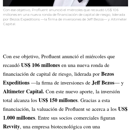
Con ese objetivo, Profluent anunció el miércoles que recaudó US$ 106
millones en una nueva ronda de financiación de capital de riesgo, liderada
por Bezos Expeditions —la firma de inversiones de Jeff Bezos— y Altimeter
Capital.
Con ese objetivo, Profluent anunció el miércoles que
US$ 106 millones
recaudó
en una nueva ronda de
Bezos
financiación de capital de riesgo, liderada por
Expeditions
Jeff Bezos
—la firma de inversiones de
— y
Altimeter Capital.
Con este nuevo aporte, la inversión
US$ 150 millones
total alcanza los
. Gracias a esta
US$
financiación, la valuación de Profluent se acerca a los
1.000 millones
. Entre sus socios comerciales figuran
Revvity
, una empresa biotecnológica con una