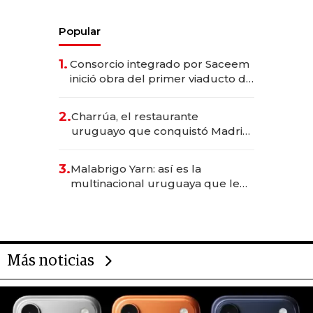
Popular
1.
Consorcio integrado por Saceem
inició obra del primer viaducto de
los Accesos Este a Montevideo;
inversión total asciende a US$ 54
2.
Charrúa, el restaurante
millones
uruguayo que conquistó Madrid:
sirve 300 cubiertos diarios, agota
reservas con un mes de
3.
Malabrigo Yarn: así es la
anticipación y prepara apertura
multinacional uruguaya que le
da de tejer al mundo
Más noticias