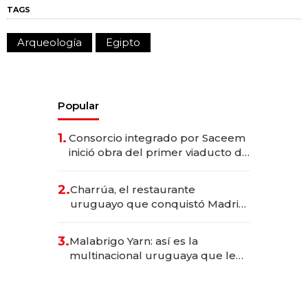
TAGS
Arqueología
Egipto
Popular
1.
Consorcio integrado por Saceem
inició obra del primer viaducto de
los Accesos Este a Montevideo;
inversión total asciende a US$ 54
2.
Charrúa, el restaurante
millones
uruguayo que conquistó Madrid:
sirve 300 cubiertos diarios, agota
reservas con un mes de
3.
Malabrigo Yarn: así es la
anticipación y prepara apertura
multinacional uruguaya que le
da de tejer al mundo