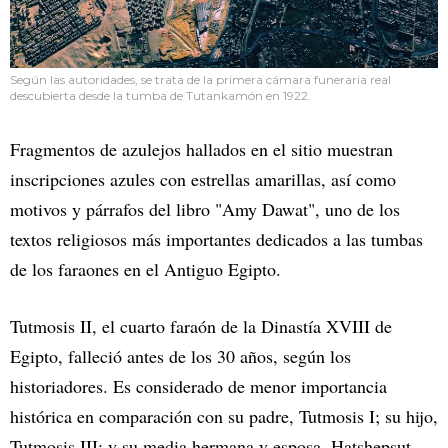
Según las autoridades, se trata de la primera cámara funeraria real
descubierta desde la tumba de Tutankamón en 1922.
Fragmentos de azulejos hallados en el sitio muestran
inscripciones azules con estrellas amarillas, así como
motivos y párrafos del libro "Amy Dawat", uno de los
textos religiosos más importantes dedicados a las tumbas
de los faraones en el Antiguo Egipto.
Tutmosis II, el cuarto faraón de la Dinastía XVIII de
Egipto, falleció antes de los 30 años, según los
historiadores. Es considerado de menor importancia
histórica en comparación con su padre, Tutmosis I; su hijo,
Tutmosis III; y su media hermana y esposa, Hatshepsut,