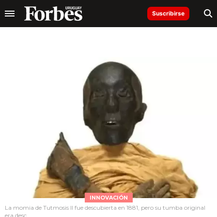
Suscribirse
INNOVACIÓN
La momia de Tutmosis II fue descubierta en 1881, pero su tumba original
era desc