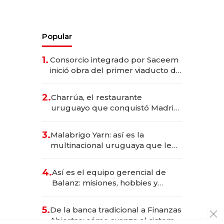
Popular
1.
Consorcio integrado por Saceem
inició obra del primer viaducto de
los Accesos Este a Montevideo;
inversión total asciende a US$ 54
2.
Charrúa, el restaurante
millones
uruguayo que conquistó Madrid:
sirve 300 cubiertos diarios, agota
reservas con un mes de
3.
Malabrigo Yarn: así es la
anticipación y prepara apertura
multinacional uruguaya que le
da de tejer al mundo
4.
Así es el equipo gerencial de
Balanz: misiones, hobbies y
metas para este año
5.
De la banca tradicional a Finanzas
Abiertas: cómo avanza el sistema