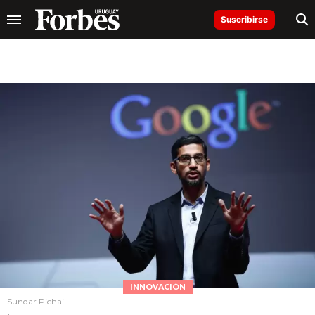
Suscribirse
INNOVACIÓN
Sundar Pichai
.