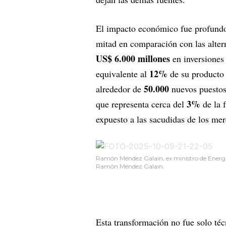
El impacto económico fue profundo. 
mitad en comparación con las altern
US$ 6.000 millones
en inversiones 
12%
equivalente al
de su producto 
50.000
alrededor de
nuevos puestos 
3%
que representa cerca del
de la 
expuesto a las sacudidas de los mer
Ramón Méndez Galain, ex ministro de Energía
Ramón Méndez Galain.
Esta transformación no fue solo técn