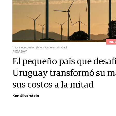
INN
molinetes, energía eolica, electricidad
PIXABAY
El pequeño país que desaf
Uruguay transformó su mat
sus costos a la mitad
Ken Silverstein