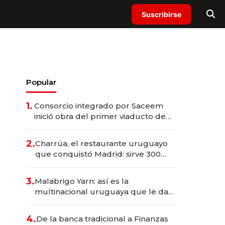
Suscribirse
Popular
1.
Consorcio integrado por Saceem
inició obra del primer viaducto de
los Accesos Este a Montevideo;
inversión total asciende a US$ 54
2.
Charrúa, el restaurante uruguayo
millones
que conquistó Madrid: sirve 300
cubiertos diarios, agota reservas
con un mes de anticipación y
3.
Malabrigo Yarn: así es la
prepara apertura
multinacional uruguaya que le da
de tejer al mundo
4.
De la banca tradicional a Finanzas