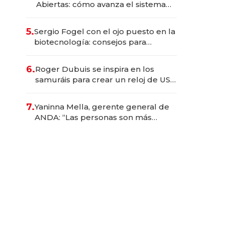
Abiertas: cómo avanza el sistema
financiero uruguayo
5.
Sergio Fogel con el ojo puesto en la
biotecnología: consejos para
emprendedores, oportunidades de
inversión y el rol de la IA
6.
Roger Dubuis se inspira en los
samuráis para crear un reloj de US$
384.000
7.
Yaninna Mella, gerente general de
ANDA: “Las personas son más
importantes que los problemas”