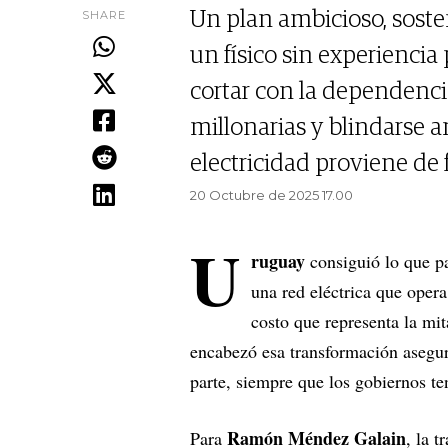
SHARE
Un plan ambicioso, soste
un físico sin experiencia 
cortar con la dependencia
millonarias y blindarse a
electricidad proviene de 
20 Octubre de 2025 17.00
U
ruguay
consiguió lo que pa
una red eléctrica que oper
costo que representa la mit
encabezó esa transformación asegur
parte, siempre que los gobiernos ten
Ramón Méndez Galain
Para
, la t