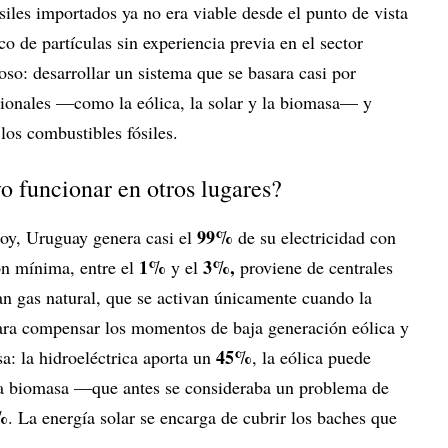
iles importados ya no era viable desde el punto de vista
 de partículas sin experiencia previa en el sector
so: desarrollar un sistema que se basara casi por
cionales —como la eólica, la solar y la biomasa— y
los combustibles fósiles.
o funcionar en otros lugares?
99%
oy, Uruguay genera casi el
de su electricidad con
1%
3%,
ón mínima, entre el
y el
proviene de centrales
an gas natural, que se activan únicamente cuando la
para compensar los momentos de baja generación eólica y
45%
sa: la hidroeléctrica aporta un
, la eólica puede
 la biomasa —que antes se consideraba un problema de
%
. La energía solar se encarga de cubrir los baches que