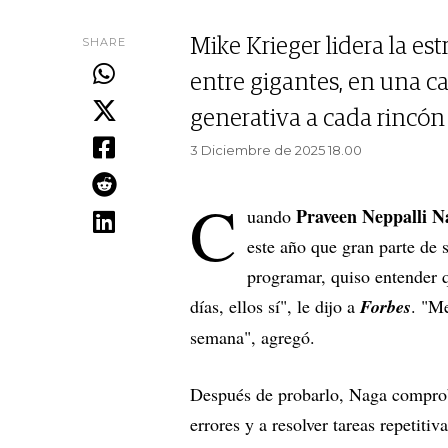
SHARE
Mike Krieger lidera la es
entre gigantes, en una carr
generativa a cada rincón 
3 Diciembre de 2025 18.00
C
Praveen Neppalli N
uando
este año que gran parte de 
programar, quiso entender 
días, ellos sí", le dijo a
Forbes
. "Me
semana", agregó.
Después de probarlo, Naga comprob
errores y a resolver tareas repetiti