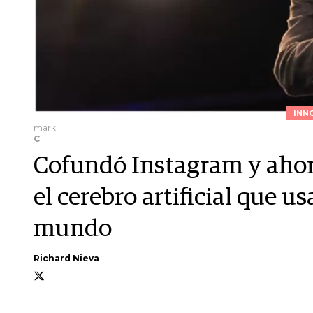
INN
mark
C
Cofundó Instagram y ahor
el cerebro artificial que 
mundo
Richard Nieva