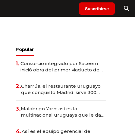
Suscribirse
Popular
1.
Consorcio integrado por Saceem
inició obra del primer viaducto de
los Accesos Este a Montevideo;
inversión total asciende a US$ 54
2.
Charrúa, el restaurante uruguayo
millones
que conquistó Madrid: sirve 300
cubiertos diarios, agota reservas
con un mes de anticipación y
3.
Malabrigo Yarn: así es la
prepara apertura
multinacional uruguaya que le da
de tejer al mundo
4.
Así es el equipo gerencial de