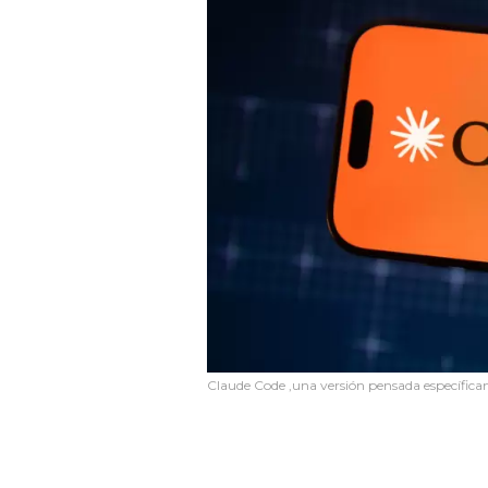
Claude Code ,una versión pensada específic