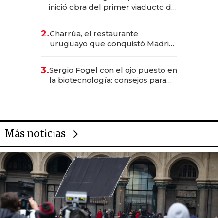
inició obra del primer viaducto de
los Accesos Este a Montevideo;
inversión total asciende a US$ 54
2.
Charrúa, el restaurante
millones
uruguayo que conquistó Madrid:
sirve 300 cubiertos diarios, agota
reservas con un mes de
3.
Sergio Fogel con el ojo puesto en
anticipación y prepara apertura
la biotecnología: consejos para
emprendedores, oportunidades
de inversión y el rol de la IA
Más noticias