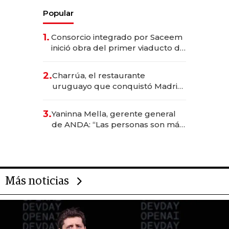
Popular
1.
Consorcio integrado por Saceem
inició obra del primer viaducto de
los Accesos Este a Montevideo;
inversión total asciende a US$ 54
2.
Charrúa, el restaurante
millones
uruguayo que conquistó Madrid:
sirve 300 cubiertos diarios, agota
reservas con un mes de
3.
Yaninna Mella, gerente general
anticipación y prepara apertura
de ANDA: “Las personas son más
importantes que los problemas”
Más noticias