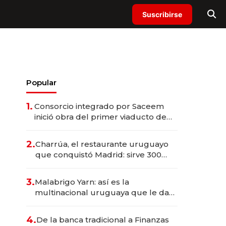
Suscribirse
Popular
1.
Consorcio integrado por Saceem
inició obra del primer viaducto de
los Accesos Este a Montevideo;
inversión total asciende a US$ 54
2.
Charrúa, el restaurante uruguayo
millones
que conquistó Madrid: sirve 300
cubiertos diarios, agota reservas
con un mes de anticipación y
3.
Malabrigo Yarn: así es la
prepara apertura
multinacional uruguaya que le da
de tejer al mundo
4.
De la banca tradicional a Finanzas