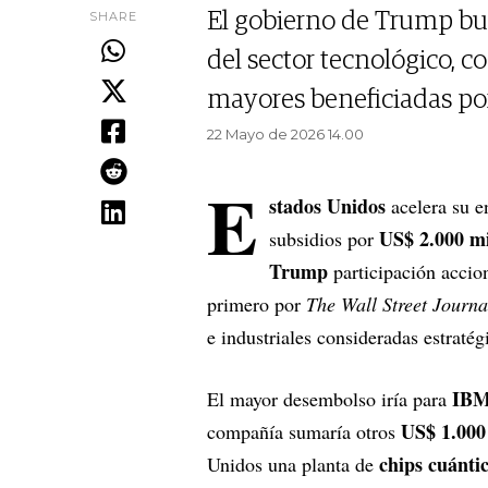
SHARE
El gobierno de Trump b
del sector tecnológico, c
mayores beneficiadas por
22 Mayo de 2026 14.00
E
stados Unidos
acelera su e
US$ 2.000 mi
subsidios por
Trump
participación accio
primero por
The Wall Street Journa
e industriales consideradas estratég
IB
El mayor desembolso iría para
US$ 1.000
compañía sumaría otros
chips cuánti
Unidos una planta de