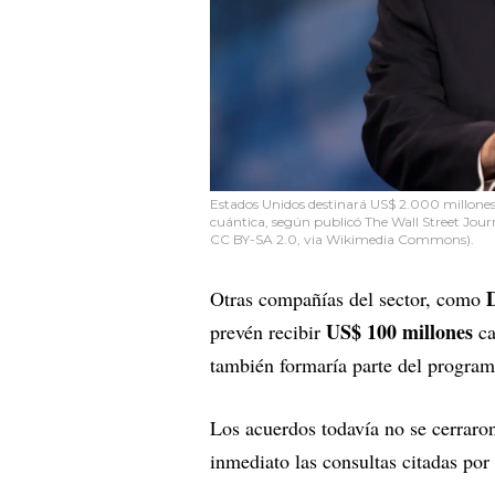
Estados Unidos destinará US$ 2.000 millone
cuántica, según publicó The Wall Street Jour
CC BY-SA 2.0, via Wikimedia Commons).
Otras compañías del sector, como
US$ 100 millones
prevén recibir
ca
también formaría parte del progra
Los acuerdos todavía no se cerraro
inmediato las consultas citadas por