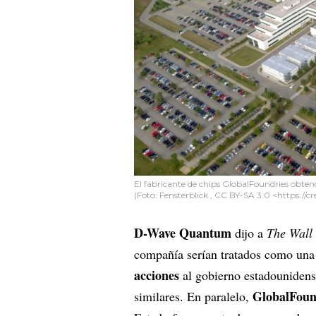
El fabricante de chips GlobalFoundries obten
(Foto: Fensterblick., CC BY-SA 3.0 <https:/
D-Wave Quantum
dijo a
The Wall 
compañía serían tratados como un
acciones
al gobierno estadouniden
GlobalFoun
similares. En paralelo,