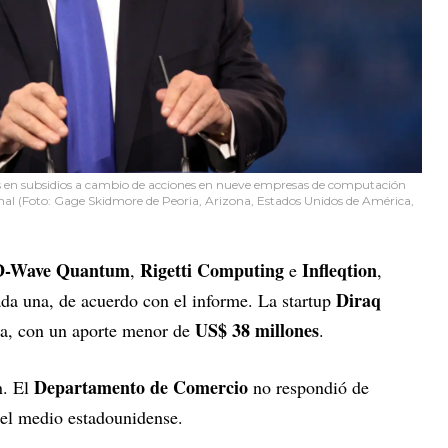
s en subsidios a cambio de acciones en nueve empresas de computación
nal (Foto: Gage Skidmore de Peoria, Arizona, Estados Unidos de América,
D-Wave Quantum
Rigetti Computing
Infleqtion
,
e
,
Diraq
da una, de acuerdo con el informe. La startup
US$ 38 millones
ma, con un aporte menor de
.
Departamento de Comercio
n. El
no respondió de
 el medio estadounidense.