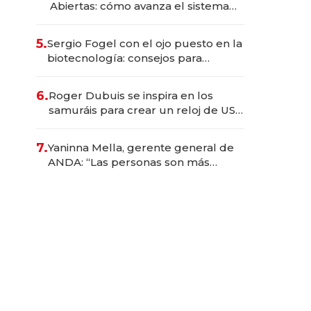
Abiertas: cómo avanza el sistema
financiero uruguayo
5.
Sergio Fogel con el ojo puesto en la
biotecnología: consejos para
emprendedores, oportunidades de
inversión y el rol de la IA
6.
Roger Dubuis se inspira en los
samuráis para crear un reloj de US$
384.000
7.
Yaninna Mella, gerente general de
ANDA: “Las personas son más
importantes que los problemas”