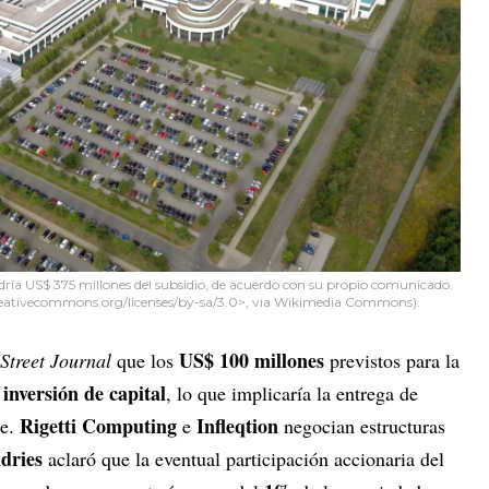
dría US$ 375 millones del subsidio, de acuerdo con su propio comunicado.
/creativecommons.org/licenses/by-sa/3.0>, via Wikimedia Commons).
US$ 100 millones
Street Journal
que los
previstos para la
inversión de capital
a
, lo que implicaría la entrega de
Rigetti Computing
Infleqtion
se.
e
negocian estructuras
dries
aclaró que la eventual participación accionaria del