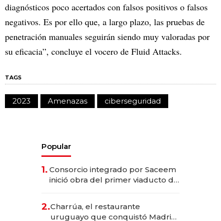
diagnósticos poco acertados con falsos positivos o falsos
negativos. Es por ello que, a largo plazo, las pruebas de
penetración manuales seguirán siendo muy valoradas por
su eficacia”, concluye el vocero de Fluid Attacks.
TAGS
2023
Amenazas
ciberseguridad
Popular
1.
Consorcio integrado por Saceem
inició obra del primer viaducto de
los Accesos Este a Montevideo;
inversión total asciende a US$ 54
2.
Charrúa, el restaurante
millones
uruguayo que conquistó Madrid: