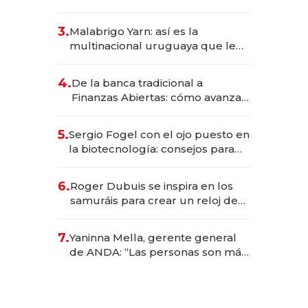
sirve 300 cubiertos diarios, agota
reservas con un mes de
3.
Malabrigo Yarn: así es la
anticipación y prepara apertura
multinacional uruguaya que le
da de tejer al mundo
4.
De la banca tradicional a
Finanzas Abiertas: cómo avanza
el sistema financiero uruguayo
5.
Sergio Fogel con el ojo puesto en
la biotecnología: consejos para
emprendedores, oportunidades
de inversión y el rol de la IA
6.
Roger Dubuis se inspira en los
samuráis para crear un reloj de
US$ 384.000
7.
Yaninna Mella, gerente general
de ANDA: “Las personas son más
importantes que los problemas”