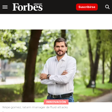
Suscribirse
INNOVACIÓN
felipe gomez, latam manager de fluid attacks
.