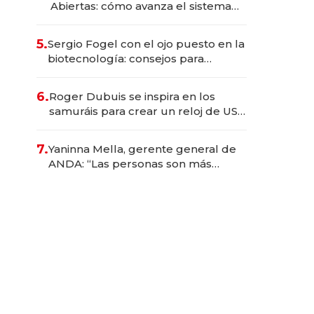
Abiertas: cómo avanza el sistema
financiero uruguayo
5.
Sergio Fogel con el ojo puesto en la
biotecnología: consejos para
emprendedores, oportunidades de
inversión y el rol de la IA
6.
Roger Dubuis se inspira en los
samuráis para crear un reloj de US$
384.000
7.
Yaninna Mella, gerente general de
ANDA: “Las personas son más
importantes que los problemas”