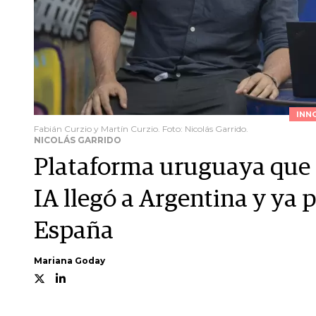
INN
Fabián Curzio y Martín Curzio. Foto: Nicolás Garrido.
NICOLÁS GARRIDO
Plataforma uruguaya que 
IA llegó a Argentina y ya
España
Mariana Goday