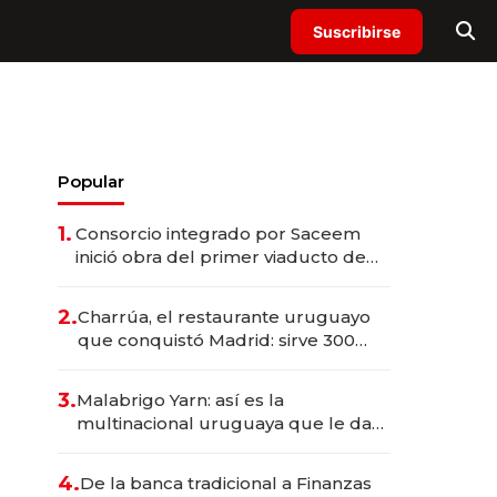
Suscribirse
Popular
1.
Consorcio integrado por Saceem
inició obra del primer viaducto de
los Accesos Este a Montevideo;
inversión total asciende a US$ 54
2.
Charrúa, el restaurante uruguayo
millones
que conquistó Madrid: sirve 300
cubiertos diarios, agota reservas
con un mes de anticipación y
3.
Malabrigo Yarn: así es la
prepara apertura
multinacional uruguaya que le da
de tejer al mundo
4.
De la banca tradicional a Finanzas