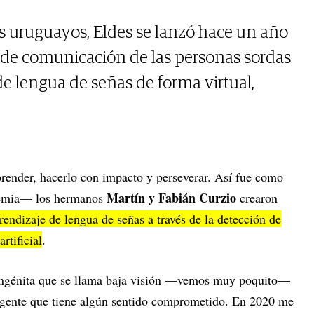
 uruguayos, Eldes se lanzó hace un año
as de comunicación de las personas sordas
 de lengua de señas de forma virtual,
render, hacerlo con impacto y perseverar. Así fue como
Martín y Fabián Curzio
demia— los hermanos
crearon
rendizaje de lengua de señas a través de la detección de
rtificial
.
ongénita que se llama baja visión —vemos muy poquito—
a gente que tiene algún sentido comprometido. En 2020 me