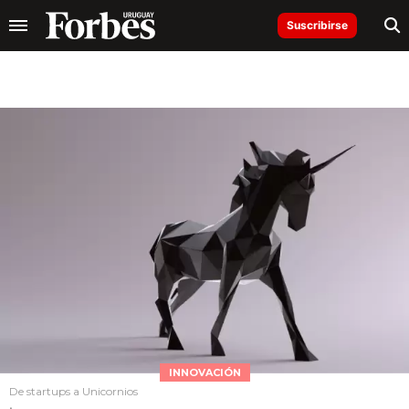
Suscribirse
INNOVACIÓN
De startups a Unicornios
.