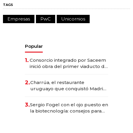
TAGS
Empresas
PwC
Unicornios
Popular
1.
Consorcio integrado por Saceem
inició obra del primer viaducto de
los Accesos Este a Montevideo;
inversión total asciende a US$ 54
2.
Charrúa, el restaurante
millones
uruguayo que conquistó Madrid:
sirve 300 cubiertos diarios, agota
reservas con un mes de
3.
Sergio Fogel con el ojo puesto en
anticipación y prepara apertura
la biotecnología: consejos para
emprendedores, oportunidades
de inversión y el rol de la IA