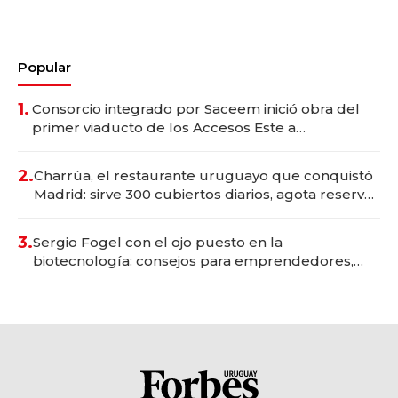
Popular
1.
Consorcio integrado por Saceem inició obra del
primer viaducto de los Accesos Este a
Montevideo; inversión total asciende a US$ 54
millones
2.
Charrúa, el restaurante uruguayo que conquistó
Madrid: sirve 300 cubiertos diarios, agota reservas
con un mes de anticipación y prepara apertura
3.
Sergio Fogel con el ojo puesto en la
biotecnología: consejos para emprendedores,
oportunidades de inversión y el rol de la IA