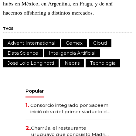
hubs en México, en Argentina, en Praga, y de ahí
hacemos offshoring a distintos mercados.
TAGS
Advent International
Cemex
Cloud
Data Science
Inteligencia Artificial
José Lolo Longinotti
Neoris
Tecnología
Popular
1.
Consorcio integrado por Saceem
inició obra del primer viaducto de
los Accesos Este a Montevideo;
inversión total asciende a US$ 54
2.
Charrúa, el restaurante
millones
uruguayo que conquistó Madrid: