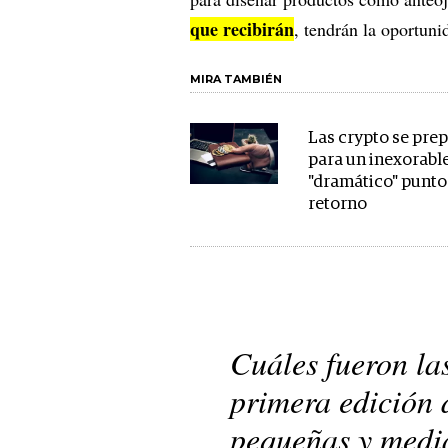
que recibirán
, tendrán la oportun
MIRA TAMBIÉN
Las crypto se pre
para un inexorable
"dramático" punto
retorno
Cuáles fueron la
primera edición
pequeñas y medi