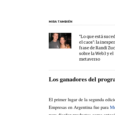
MIRA TAMBIÉN
"Lo que está suce
el caos": la inespe
frase de Randi Zu
sobre la Web3 y el
metaverso
Los ganadores del prog
El primer lugar de la segunda edi
Empresas en Argentina fue para
Mu
para diseñar productos como anteo