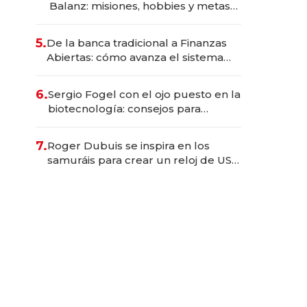
Balanz: misiones, hobbies y metas
para este año
5.
De la banca tradicional a Finanzas
Abiertas: cómo avanza el sistema
financiero uruguayo
6.
Sergio Fogel con el ojo puesto en la
biotecnología: consejos para
emprendedores, oportunidades de
inversión y el rol de la IA
7.
Roger Dubuis se inspira en los
samuráis para crear un reloj de US$
384.000