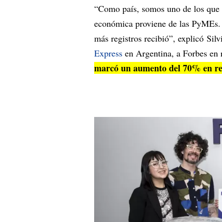
“Como país, somos uno de los que 
económica proviene de las PyMEs.
más registros recibió”, explicó Sil
Express
en Argentina, a Forbes en r
marcó un aumento del 70% en rel