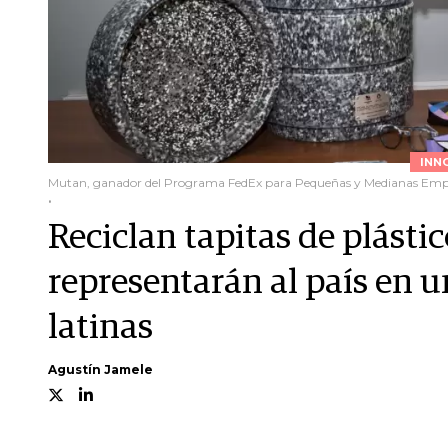
INN
Mutan, ganador del Programa FedEx para Pequeñas y Medianas Emp
.
Reciclan tapitas de plásti
representarán al país en 
latinas
Agustín Jamele