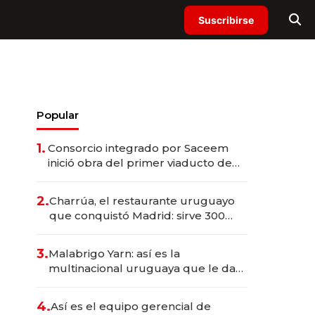
Suscribirse
Popular
1.
Consorcio integrado por Saceem
inició obra del primer viaducto de
los Accesos Este a Montevideo;
inversión total asciende a US$ 54
2.
Charrúa, el restaurante uruguayo
millones
que conquistó Madrid: sirve 300
cubiertos diarios, agota reservas
con un mes de anticipación y
3.
Malabrigo Yarn: así es la
prepara apertura
multinacional uruguaya que le da
de tejer al mundo
4.
Así es el equipo gerencial de