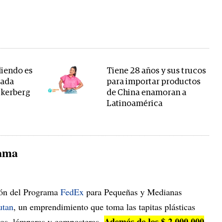
diendo es
Tiene 28 años y sus trucos
rada
para importar productos
ckerberg
de China enamoran a
Latinoamérica
rama
ción del Programa
FedEx
para Pequeñas y Medianas
tan
, un emprendimiento que toma las tapitas plásticas
Además de los $ 2.000.000
jos, lámparas y composteras.