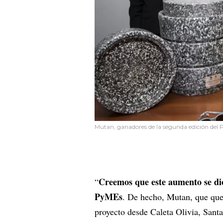
Mutan, ganadores de la segunda edición de
Creemos que este aumento se dio 
“
PyMEs
. De hecho, Mutan, que quedó
proyecto desde Caleta Olivia, Sant