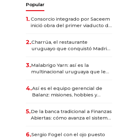
Popular
1.
Consorcio integrado por Saceem
inició obra del primer viaducto de
los Accesos Este a Montevideo;
inversión total asciende a US$ 54
2.
Charrúa, el restaurante
millones
uruguayo que conquistó Madrid:
sirve 300 cubiertos diarios, agota
reservas con un mes de
3.
Malabrigo Yarn: así es la
anticipación y prepara apertura
multinacional uruguaya que le
da de tejer al mundo
4.
Así es el equipo gerencial de
Balanz: misiones, hobbies y
metas para este año
5.
De la banca tradicional a Finanzas
Abiertas: cómo avanza el sistema
financiero uruguayo
6.
Sergio Fogel con el ojo puesto