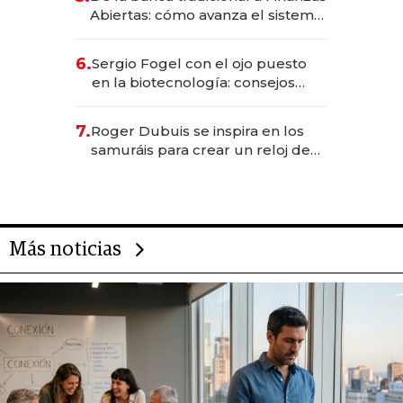
Abiertas: cómo avanza el sistema
financiero uruguayo
6.
Sergio Fogel con el ojo puesto
en la biotecnología: consejos
para emprendedores,
oportunidades de inversión y el
7.
Roger Dubuis se inspira en los
rol de la IA
samuráis para crear un reloj de
US$ 384.000
Más noticias