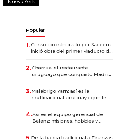
Nueva York
Popular
1.
Consorcio integrado por Saceem
inició obra del primer viaducto de
los Accesos Este a Montevideo;
inversión total asciende a US$ 54
2.
Charrúa, el restaurante
millones
uruguayo que conquistó Madrid:
sirve 300 cubiertos diarios, agota
reservas con un mes de
3.
Malabrigo Yarn: así es la
anticipación y prepara apertura
multinacional uruguaya que le
da de tejer al mundo
4.
Así es el equipo gerencial de
Balanz: misiones, hobbies y
metas para este año
5.
De la banca tradicional a Finanzas