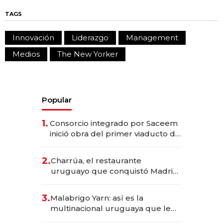
TAGS
Innovación
Liderazgo
Management
Medios
The New Yorker
Popular
1.
Consorcio integrado por Saceem
inició obra del primer viaducto de
los Accesos Este a Montevideo;
inversión total asciende a US$ 54
2.
Charrúa, el restaurante
millones
uruguayo que conquistó Madrid:
sirve 300 cubiertos diarios, agota
reservas con un mes de
3.
Malabrigo Yarn: así es la
anticipación y prepara apertura
multinacional uruguaya que le
da de tejer al mundo