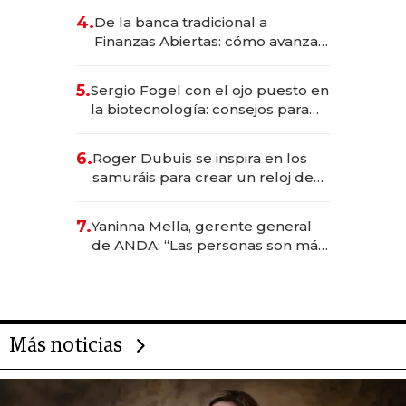
4.
De la banca tradicional a
Finanzas Abiertas: cómo avanza
el sistema financiero uruguayo
5.
Sergio Fogel con el ojo puesto en
la biotecnología: consejos para
emprendedores, oportunidades
de inversión y el rol de la IA
6.
Roger Dubuis se inspira en los
samuráis para crear un reloj de
US$ 384.000
7.
Yaninna Mella, gerente general
de ANDA: “Las personas son más
importantes que los problemas”
Más noticias