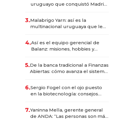
millones
uruguayo que conquistó Madrid:
sirve 300 cubiertos diarios, agota
reservas con un mes de
3.
Malabrigo Yarn: así es la
anticipación y prepara apertura
multinacional uruguaya que le
da de tejer al mundo
4.
Así es el equipo gerencial de
Balanz: misiones, hobbies y
metas para este año
5.
De la banca tradicional a Finanzas
Abiertas: cómo avanza el sistema
financiero uruguayo
6.
Sergio Fogel con el ojo puesto
en la biotecnología: consejos
para emprendedores,
oportunidades de inversión y el
7.
Yaninna Mella, gerente general
rol de la IA
de ANDA: “Las personas son más
importantes que los problemas”