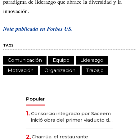
paradigma de liderazgo que abrace la diversidad y la
innovación.
Nota publicada en
Forbes US.
TAGS
Comunicación
Equipo
Liderazgo
Motivación
Organización
Trabajo
Popular
1.
Consorcio integrado por Saceem
inició obra del primer viaducto de
los Accesos Este a Montevideo;
inversión total asciende a US$ 54
2.
Charrúa, el restaurante