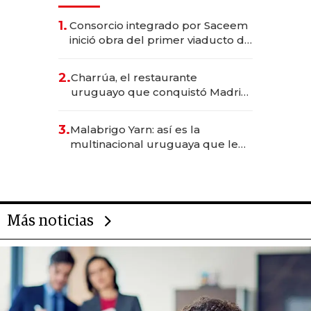
1.
Consorcio integrado por Saceem
inició obra del primer viaducto de
los Accesos Este a Montevideo;
inversión total asciende a US$ 54
2.
Charrúa, el restaurante
millones
uruguayo que conquistó Madrid:
sirve 300 cubiertos diarios, agota
reservas con un mes de
3.
Malabrigo Yarn: así es la
anticipación y prepara apertura
multinacional uruguaya que le
da de tejer al mundo
Más noticias