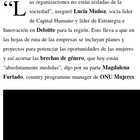
“L
as organizaciones no están aisladas de la
Lucía Muñoz
sociedad”, aseguró
, socia líder
de Capital Humano y líder de Estrategia e
Deloitte
Innovación en
para la región. Esto lleva a que en
las hojas de ruta de las empresas se incluyan planes y
proyectos para potenciar las oportunidades de las mujeres
brechas de género
y así acortar las
, que hoy están
Magdalena
“absolutamente medidas”, dijo por su parte
Furtado
ONU Mujeres
, country programme manager de
.