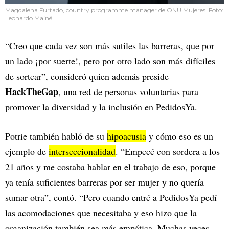
Magdalena Furtado, country programme manager de ONU Mujeres. Foto:
Leonardo Mainé.
“Creo que cada vez son más sutiles las barreras, que por
un lado ¡por suerte!, pero por otro lado son más difíciles
de sortear”, consideró quien además preside
HackTheGap
, una red de personas voluntarias para
promover la diversidad y la inclusión en PedidosYa.
Potrie también habló de su
hipoacusia
y cómo eso es un
ejemplo de
interseccionalidad
. “Empecé con sordera a los
21 años y me costaba hablar en el trabajo de eso, porque
ya tenía suficientes barreras por ser mujer y no quería
sumar otra”, contó. “Pero cuando entré a PedidosYa pedí
las acomodaciones que necesitaba y eso hizo que la
organización también sea más empática. Muchas veces