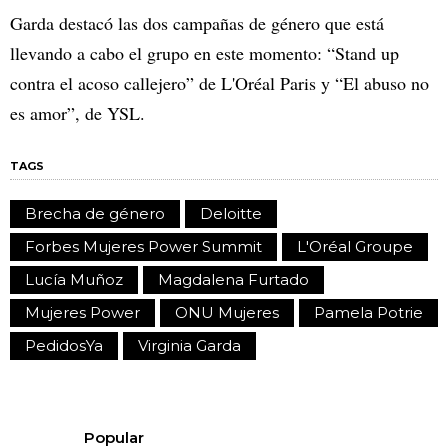
Garda destacó las dos campañas de género que está
llevando a cabo el grupo en este momento: “Stand up
contra el acoso callejero” de L'Oréal Paris y “El abuso no
es amor”, de YSL.
TAGS
Brecha de género
Deloitte
Forbes Mujeres Power Summit
L'Oréal Groupe
Lucía Muñoz
Magdalena Furtado
Mujeres Power
ONU Mujeres
Pamela Potrie
PedidosYa
Virginia Garda
Popular