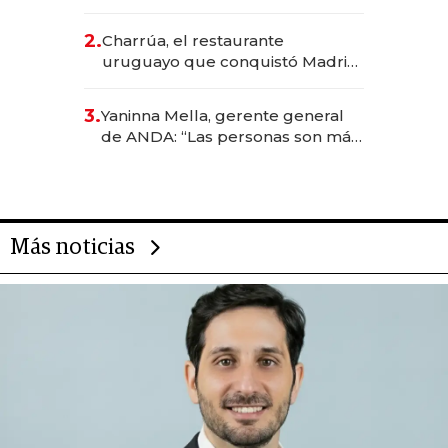
los Accesos Este a Montevideo;
inversión total asciende a US$ 54
2.
Charrúa, el restaurante
millones
uruguayo que conquistó Madrid:
sirve 300 cubiertos diarios, agota
reservas con un mes de
3.
Yaninna Mella, gerente general
anticipación y prepara apertura
de ANDA: “Las personas son más
importantes que los problemas”
Más noticias