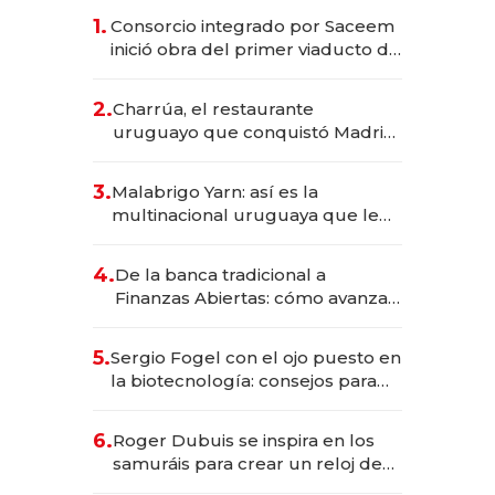
1.
Consorcio integrado por Saceem
inició obra del primer viaducto de
los Accesos Este a Montevideo;
inversión total asciende a US$ 54
2.
Charrúa, el restaurante
millones
uruguayo que conquistó Madrid:
sirve 300 cubiertos diarios, agota
reservas con un mes de
3.
Malabrigo Yarn: así es la
anticipación y prepara apertura
multinacional uruguaya que le
da de tejer al mundo
4.
De la banca tradicional a
Finanzas Abiertas: cómo avanza
el sistema financiero uruguayo
5.
Sergio Fogel con el ojo puesto en
la biotecnología: consejos para
emprendedores, oportunidades
de inversión y el rol de la IA
6.
Roger Dubuis se inspira en los
samuráis para crear un reloj de
US$ 384.000