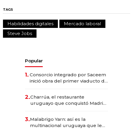
TAGS
Habilidades digitales
Mercado laboral
Steve Jobs
Popular
1.
Consorcio integrado por Saceem
inició obra del primer viaducto de
los Accesos Este a Montevideo;
inversión total asciende a US$ 54
2.
Charrúa, el restaurante
millones
uruguayo que conquistó Madrid:
sirve 300 cubiertos diarios, agota
reservas con un mes de
3.
Malabrigo Yarn: así es la
anticipación y prepara apertura
multinacional uruguaya que le
da de tejer al mundo