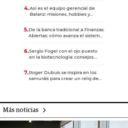
4.
Así es el equipo gerencial de
Balanz: misiones, hobbies y
metas para este año
5.
De la banca tradicional a Finanzas
Abiertas: cómo avanza el sistema
financiero uruguayo
6.
Sergio Fogel con el ojo puesto
en la biotecnología: consejos
para emprendedores,
oportunidades de inversión y el
7.
Roger Dubuis se inspira en los
rol de la IA
samuráis para crear un reloj de
US$ 384.000
Más noticias