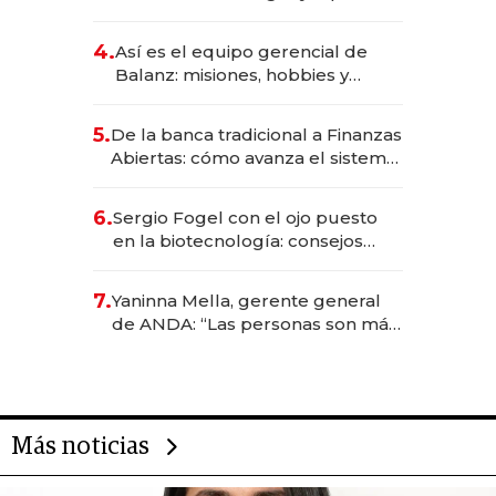
da de tejer al mundo
4.
Así es el equipo gerencial de
Balanz: misiones, hobbies y
metas para este año
5.
De la banca tradicional a Finanzas
Abiertas: cómo avanza el sistema
financiero uruguayo
6.
Sergio Fogel con el ojo puesto
en la biotecnología: consejos
para emprendedores,
oportunidades de inversión y el
7.
Yaninna Mella, gerente general
rol de la IA
de ANDA: “Las personas son más
importantes que los problemas”
Más noticias