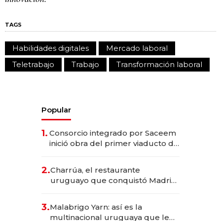
TAGS
Habilidades digitales
Mercado laboral
Teletrabajo
Trabajo
Transformación laboral
Popular
1.
Consorcio integrado por Saceem
inició obra del primer viaducto de
los Accesos Este a Montevideo;
inversión total asciende a US$ 54
2.
Charrúa, el restaurante
millones
uruguayo que conquistó Madrid:
sirve 300 cubiertos diarios, agota
reservas con un mes de
3.
Malabrigo Yarn: así es la
anticipación y prepara apertura
multinacional uruguaya que le