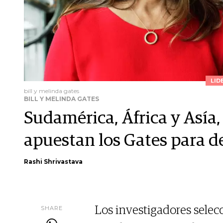
LID
bill y melinda gates
BILL Y MELINDA GATES
Sudamérica, África y Asía, 
apuestan los Gates para de
Rashi Shrivastava
SHARE
Los investigadores selec