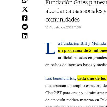
Fundación Gates planean 
abordar causas sociales 
comunidades.
10 Agosto de 2023 11.36
L
a Fundación Bill y Melinda
un programa de 5 millones
artificial basadas en grand
en países de ingresos bajos y medio
cada uno de los
Los beneficiarios
,
que abarcan un amplio espectro, de
ChatGPT para crear y administrar re
de atención médica materna en Paki
para ofrecer educación especializad