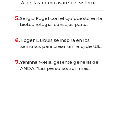
Abiertas: cómo avanza el sistema
financiero uruguayo
5.
Sergio Fogel con el ojo puesto en la
biotecnología: consejos para
emprendedores, oportunidades de
inversión y el rol de la IA
6.
Roger Dubuis se inspira en los
samuráis para crear un reloj de US$
384.000
7.
Yaninna Mella, gerente general de
ANDA: “Las personas son más
importantes que los problemas”