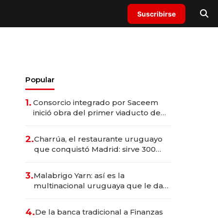
Suscribirse
Popular
1.
Consorcio integrado por Saceem
inició obra del primer viaducto de
los Accesos Este a Montevideo;
inversión total asciende a US$ 54
2.
Charrúa, el restaurante uruguayo
millones
que conquistó Madrid: sirve 300
cubiertos diarios, agota reservas
con un mes de anticipación y
3.
Malabrigo Yarn: así es la
prepara apertura
multinacional uruguaya que le da
de tejer al mundo
4.
De la banca tradicional a Finanzas