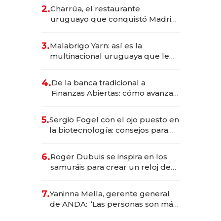
inversión total asciende a US$ 54
2.
Charrúa, el restaurante
millones
uruguayo que conquistó Madrid:
sirve 300 cubiertos diarios, agota
reservas con un mes de
3.
Malabrigo Yarn: así es la
anticipación y prepara apertura
multinacional uruguaya que le
da de tejer al mundo
4.
De la banca tradicional a
Finanzas Abiertas: cómo avanza
el sistema financiero uruguayo
5.
Sergio Fogel con el ojo puesto en
la biotecnología: consejos para
emprendedores, oportunidades
de inversión y el rol de la IA
6.
Roger Dubuis se inspira en los
samuráis para crear un reloj de
US$ 384.000
7.
Yaninna Mella, gerente general
de ANDA: “Las personas son más
importantes que los problemas”