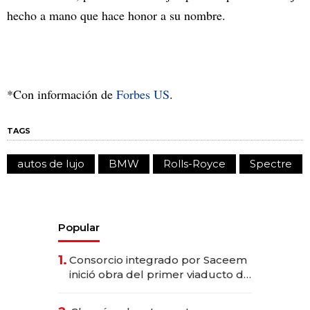
hecho a mano que hace honor a su nombre.
*Con información de
Forbes US
.
TAGS
autos de lujo
BMW
Rolls-Royce
Spectre
Popular
1.
Consorcio integrado por Saceem
inició obra del primer viaducto de
los Accesos Este a Montevideo;
inversión total asciende a US$ 54