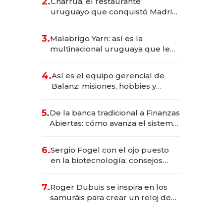
2.
Charrúa, el restaurante
millones
uruguayo que conquistó Madrid:
sirve 300 cubiertos diarios, agota
reservas con un mes de
3.
Malabrigo Yarn: así es la
anticipación y prepara apertura
multinacional uruguaya que le
da de tejer al mundo
4.
Así es el equipo gerencial de
Balanz: misiones, hobbies y
metas para este año
5.
De la banca tradicional a Finanzas
Abiertas: cómo avanza el sistema
financiero uruguayo
6.
Sergio Fogel con el ojo puesto
en la biotecnología: consejos
para emprendedores,
oportunidades de inversión y el
7.
Roger Dubuis se inspira en los
rol de la IA
samuráis para crear un reloj de
US$ 384.000