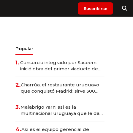
Suscribirse
Popular
1.
Consorcio integrado por Saceem
inició obra del primer viaducto de
los Accesos Este a Montevideo;
inversión total asciende a US$ 54
2.
Charrúa, el restaurante uruguayo
millones
que conquistó Madrid: sirve 300
cubiertos diarios, agota reservas
con un mes de anticipación y
3.
Malabrigo Yarn: así es la
prepara apertura
multinacional uruguaya que le da
de tejer al mundo
4.
Así es el equipo gerencial de