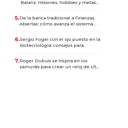
Balanz: misiones, hobbies y metas
para este año
5.
De la banca tradicional a Finanzas
Abiertas: cómo avanza el sistema
financiero uruguayo
6.
Sergio Fogel con el ojo puesto en la
biotecnología: consejos para
emprendedores, oportunidades de
inversión y el rol de la IA
7.
Roger Dubuis se inspira en los
samuráis para crear un reloj de US$
384.000