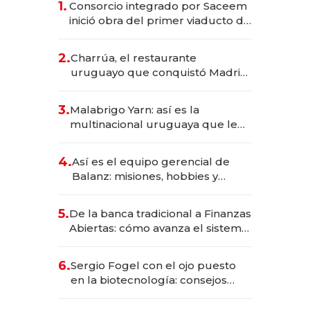
1.
Consorcio integrado por Saceem
inició obra del primer viaducto de
los Accesos Este a Montevideo;
inversión total asciende a US$ 54
2.
Charrúa, el restaurante
millones
uruguayo que conquistó Madrid:
sirve 300 cubiertos diarios, agota
reservas con un mes de
3.
Malabrigo Yarn: así es la
anticipación y prepara apertura
multinacional uruguaya que le
da de tejer al mundo
4.
Así es el equipo gerencial de
Balanz: misiones, hobbies y
metas para este año
5.
De la banca tradicional a Finanzas
Abiertas: cómo avanza el sistema
financiero uruguayo
6.
Sergio Fogel con el ojo puesto
en la biotecnología: consejos
para emprendedores,
oportunidades de inversión y el