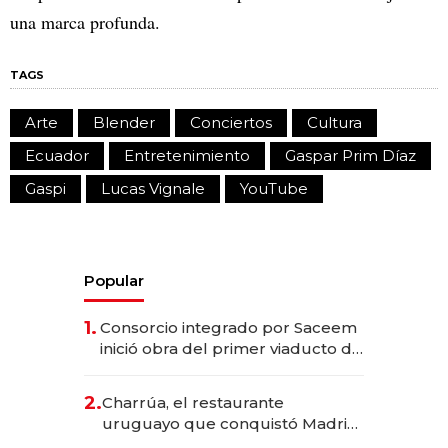
una marca profunda.
TAGS
Arte
Blender
Conciertos
Cultura
Ecuador
Entretenimiento
Gaspar Prim Díaz
Gaspi
Lucas Vignale
YouTube
Popular
1.
Consorcio integrado por Saceem
inició obra del primer viaducto de
los Accesos Este a Montevideo;
inversión total asciende a US$ 54
2.
Charrúa, el restaurante
millones
uruguayo que conquistó Madrid:
sirve 300 cubiertos diarios, agota