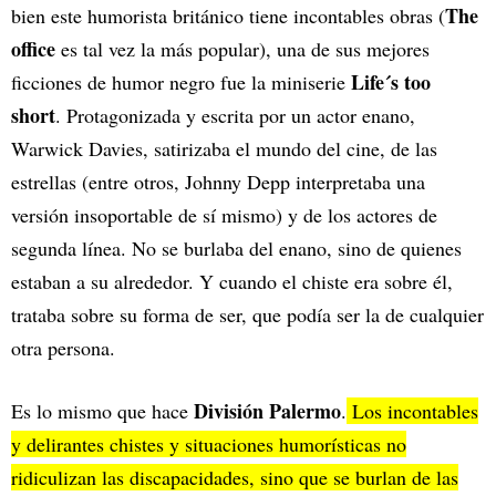
The
bien este humorista británico tiene incontables obras (
office
es tal vez la más popular), una de sus mejores
Life´s too
ficciones de humor negro fue la miniserie
short
. Protagonizada y escrita por un actor enano,
Warwick Davies, satirizaba el mundo del cine, de las
estrellas (entre otros, Johnny Depp interpretaba una
versión insoportable de sí mismo) y de los actores de
segunda línea. No se burlaba del enano, sino de quienes
estaban a su alrededor. Y cuando el chiste era sobre él,
trataba sobre su forma de ser, que podía ser la de cualquier
otra persona.
División Palermo
Es lo mismo que hace
.
Los incontables
y delirantes chistes y situaciones humorísticas no
ridiculizan las discapacidades, sino que se burlan de las