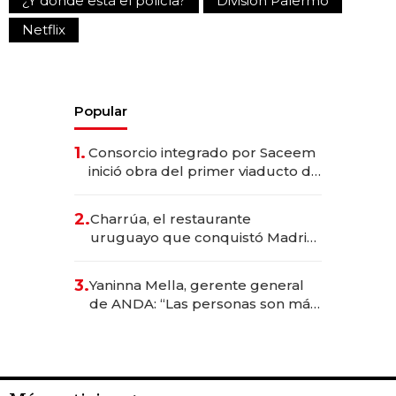
¿Y dónde está el policía?
División Palermo
Netflix
Popular
1.
Consorcio integrado por Saceem
inició obra del primer viaducto de
los Accesos Este a Montevideo;
inversión total asciende a US$ 54
2.
Charrúa, el restaurante
millones
uruguayo que conquistó Madrid:
sirve 300 cubiertos diarios, agota
reservas con un mes de
3.
Yaninna Mella, gerente general
anticipación y prepara apertura
de ANDA: “Las personas son más
importantes que los problemas”