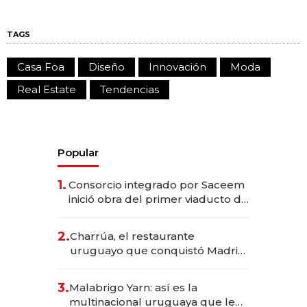
TAGS
Casa Foa
Diseño
Innovación
Moda
Real Estate
Tendencias
Popular
1.
Consorcio integrado por Saceem
inició obra del primer viaducto de
los Accesos Este a Montevideo;
inversión total asciende a US$ 54
2.
Charrúa, el restaurante
millones
uruguayo que conquistó Madrid:
sirve 300 cubiertos diarios, agota
reservas con un mes de
3.
Malabrigo Yarn: así es la
anticipación y prepara apertura
multinacional uruguaya que le