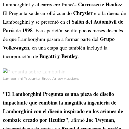
Carrosserie Heuliez
Lamborghini y el carrocero francés
.
Chrysler
El Pregunta se desarrolló cuando
era la dueña de
Salón del Automóvil de
Lamborghini y se presentó en el
París
1998
de
. Esa aparición se dio pocos meses después
Grupo
de que Lamborghini pasara a formar parte del
Volkswagen
, en una etapa que también incluyó la
Bugatti y Bentley
incorporación de
.
Lamborhini Pregunta. Broad Arrow Auctions.
"El Lamborghini Pregunta es una pieza de diseño
impactante que combina la magnífica ingeniería de
Lamborghini con el diseño inspirado en los aviones de
combate creado por Heuliez"
Joe Twyman
, afirmó
,
Broad Arrow
vicepresidente de ventas de
para la región