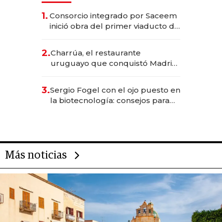
1.
Consorcio integrado por Saceem
inició obra del primer viaducto de
los Accesos Este a Montevideo;
inversión total asciende a US$ 54
2.
Charrúa, el restaurante
millones
uruguayo que conquistó Madrid:
sirve 300 cubiertos diarios, agota
reservas con un mes de
3.
Sergio Fogel con el ojo puesto en
anticipación y prepara apertura
la biotecnología: consejos para
emprendedores, oportunidades
de inversión y el rol de la IA
Más noticias