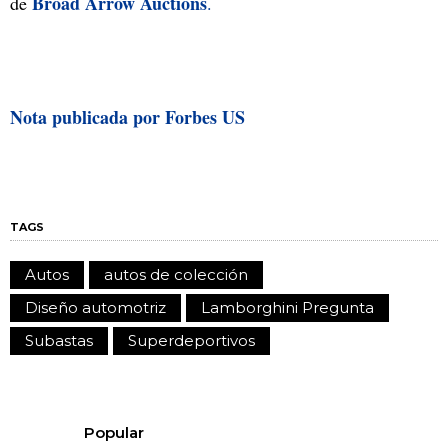
Broad Arrow Auctions
de
.
Nota publicada por Forbes US
TAGS
Autos
autos de colección
Diseño automotriz
Lamborghini Pregunta
Subastas
Superdeportivos
Popular