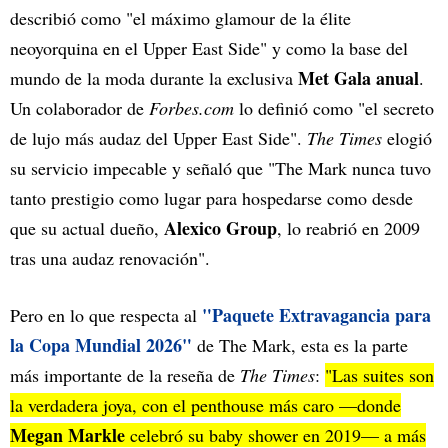
describió como "el máximo glamour de la élite
neoyorquina en el Upper East Side" y como la base del
Met Gala anual
mundo de la moda durante la exclusiva
.
Un colaborador de
Forbes.com
lo definió como "el secreto
de lujo más audaz del Upper East Side".
The Times
elogió
su servicio impecable y señaló que "The Mark nunca tuvo
tanto prestigio como lugar para hospedarse como desde
Alexico Group
que su actual dueño,
, lo reabrió en 2009
tras una audaz renovación".
"Paquete Extravagancia para
Pero en lo que respecta al
la Copa Mundial 2026"
de The Mark, esta es la parte
más importante de la reseña de
The Times
:
"Las suites son
la verdadera joya, con el penthouse más caro —donde
Megan Markle
celebró su baby shower en 2019— a más