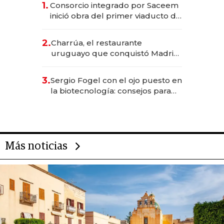
1.
Consorcio integrado por Saceem
inició obra del primer viaducto de
los Accesos Este a Montevideo;
inversión total asciende a US$ 54
2.
Charrúa, el restaurante
millones
uruguayo que conquistó Madrid:
sirve 300 cubiertos diarios, agota
reservas con un mes de
3.
Sergio Fogel con el ojo puesto en
anticipación y prepara apertura
la biotecnología: consejos para
emprendedores, oportunidades
de inversión y el rol de la IA
Más noticias