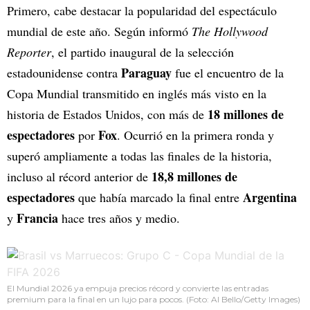
Primero, cabe destacar la popularidad del espectáculo
mundial de este año. Según informó
The Hollywood
Reporter
, el partido inaugural de la selección
Paraguay
estadounidense contra
fue el encuentro de la
Copa Mundial transmitido en inglés más visto en la
18 millones de
historia de Estados Unidos, con más de
espectadores
Fox
por
. Ocurrió en la primera ronda y
superó ampliamente a todas las finales de la historia,
18,8 millones de
incluso al récord anterior de
espectadores
Argentina
que había marcado la final entre
Francia
y
hace tres años y medio.
El Mundial 2026 ya empuja precios récord y convierte las entradas
premium para la final en un lujo para pocos. (Foto: Al Bello/Getty Images)