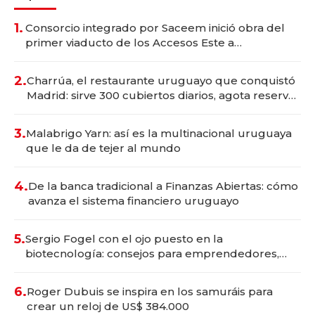
1.
Consorcio integrado por Saceem inició obra del
primer viaducto de los Accesos Este a
Montevideo; inversión total asciende a US$ 54
millones
2.
Charrúa, el restaurante uruguayo que conquistó
Madrid: sirve 300 cubiertos diarios, agota reservas
con un mes de anticipación y prepara apertura
3.
Malabrigo Yarn: así es la multinacional uruguaya
que le da de tejer al mundo
4.
De la banca tradicional a Finanzas Abiertas: cómo
avanza el sistema financiero uruguayo
5.
Sergio Fogel con el ojo puesto en la
biotecnología: consejos para emprendedores,
oportunidades de inversión y el rol de la IA
6.
Roger Dubuis se inspira en los samuráis para
crear un reloj de US$ 384.000