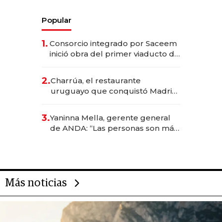
Popular
1.
Consorcio integrado por Saceem
inició obra del primer viaducto de
los Accesos Este a Montevideo;
inversión total asciende a US$ 54
2.
Charrúa, el restaurante
millones
uruguayo que conquistó Madrid:
sirve 300 cubiertos diarios, agota
reservas con un mes de
3.
Yaninna Mella, gerente general
anticipación y prepara apertura
de ANDA: “Las personas son más
importantes que los problemas”
Más noticias