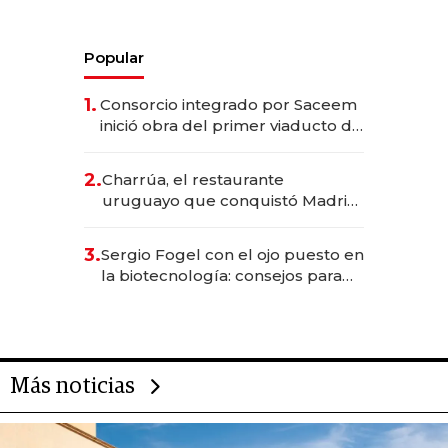
Popular
1.
Consorcio integrado por Saceem
inició obra del primer viaducto de
los Accesos Este a Montevideo;
inversión total asciende a US$ 54
2.
Charrúa, el restaurante
millones
uruguayo que conquistó Madrid:
sirve 300 cubiertos diarios, agota
reservas con un mes de
3.
Sergio Fogel con el ojo puesto en
anticipación y prepara apertura
la biotecnología: consejos para
emprendedores, oportunidades
de inversión y el rol de la IA
Más noticias