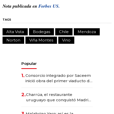
Nota publicada en
Forbes US.
TAGS
Alta Vista
Bodegas
Chile
Mendoza
Norton
Viña Montes
Vino
Popular
1.
Consorcio integrado por Saceem
inició obra del primer viaducto de
los Accesos Este a Montevideo;
inversión total asciende a US$ 54
2.
Charrúa, el restaurante
millones
uruguayo que conquistó Madrid:
sirve 300 cubiertos diarios, agota
reservas con un mes de
3.
Malabrigo Yarn: así es la