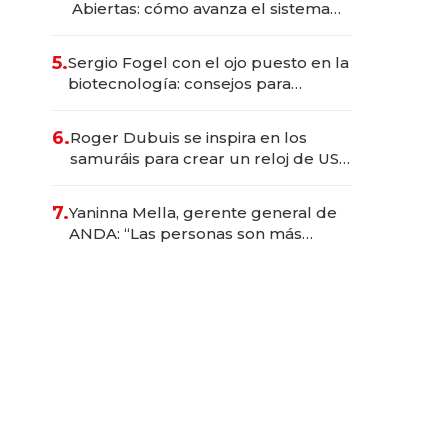
Abiertas: cómo avanza el sistema
financiero uruguayo
5.
Sergio Fogel con el ojo puesto en la
biotecnología: consejos para
emprendedores, oportunidades de
inversión y el rol de la IA
6.
Roger Dubuis se inspira en los
samuráis para crear un reloj de US$
384.000
7.
Yaninna Mella, gerente general de
ANDA: “Las personas son más
importantes que los problemas”