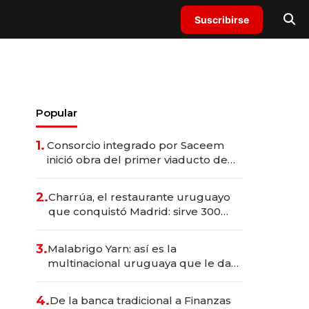
Suscribirse
Popular
1.
Consorcio integrado por Saceem
inició obra del primer viaducto de
los Accesos Este a Montevideo;
inversión total asciende a US$ 54
2.
Charrúa, el restaurante uruguayo
millones
que conquistó Madrid: sirve 300
cubiertos diarios, agota reservas
con un mes de anticipación y
3.
Malabrigo Yarn: así es la
prepara apertura
multinacional uruguaya que le da
de tejer al mundo
4.
De la banca tradicional a Finanzas