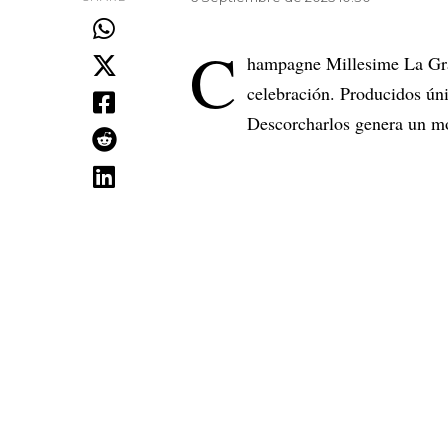
C
hampagne Millesime La Gra
celebración. Producidos ún
Descorcharlos genera un mo